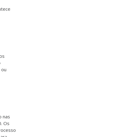
o
ntece
 os
o
 ou
o nas
0. Os
rocesso
para