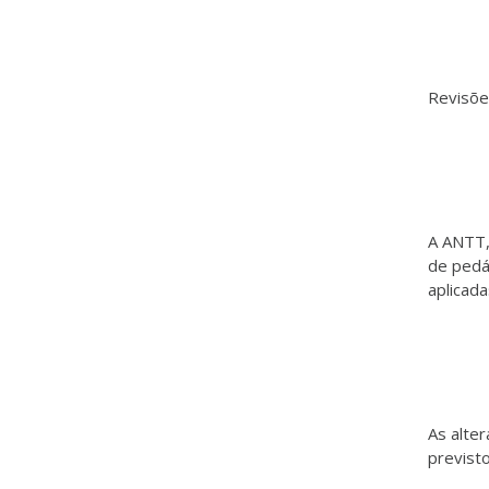
Revisõe
A ANTT, 
de pedág
aplicada
As alter
previst