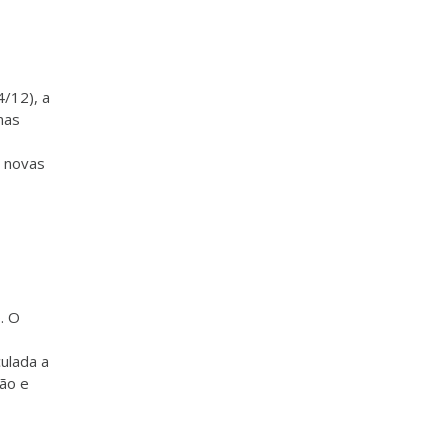
4/12), a
nas
s novas
. O
culada a
são e