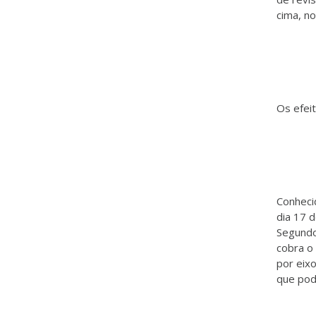
cima, n
Os efeit
Conheci
dia 17 
Segundo
cobra o 
por eixo
que pod