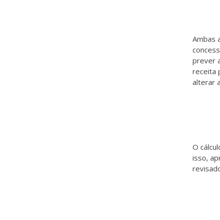
Ambas a
concess
prever 
receita
alterar 
O cálcu
isso, ap
revisad