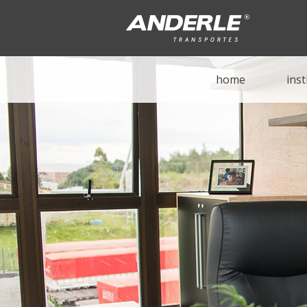
home
inst