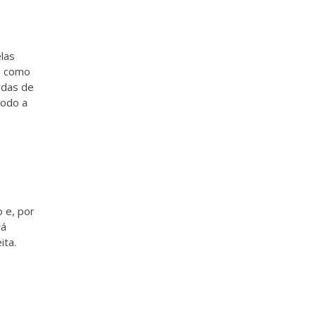
las
ia como
rdas de
modo a
 e, por
rá
ita.