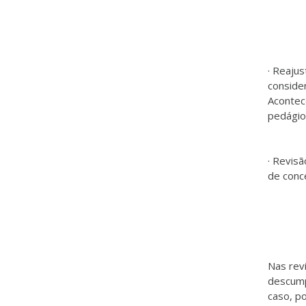
· Reajus
conside
Acontec
pedágio
· Revisã
de conc
Nas revi
descump
caso, po