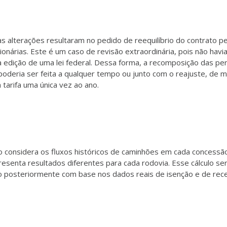
s alterações resultaram no pedido de reequilíbrio do contrato pe
ionárias. Este é um caso de revisão extraordinária, pois não hav
a edição de uma lei federal. Dessa forma, a recomposição das pe
 poderia ser feita a qualquer tempo ou junto com o reajuste, de 
a tarifa uma única vez ao ano.
lo considera os fluxos históricos de caminhões em cada concessão
resenta resultados diferentes para cada rodovia. Esse cálculo se
o posteriormente com base nos dados reais de isenção e de rece