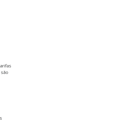
arifas
 são
ns