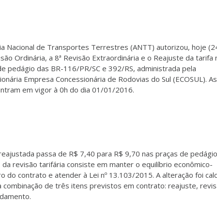
ia Nacional de Transportes Terrestres (ANTT) autorizou, hoje (2
são Ordinária, a 8ª Revisão Extraordinária e o Reajuste da tarifa 
de pedágio das BR-116/PR/SC e 392/RS, administrada pela
ionária Empresa Concessionária de Rodovias do Sul (ECOSUL). A
 entram em vigor à 0h do dia 01/01/2016.
a reajustada passa de R$ 7,40 para R$ 9,70 nas praças de pedágio
 da revisão tarifária consiste em manter o equilíbrio econômico-
ro do contrato e atender à Lei nº 13.103/2015. A alteração foi cal
a combinação de três itens previstos em contrato: reajuste, revi
damento.