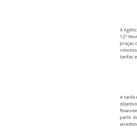
A Agênc
12ª Revi
praças 
concess
tarifas
A tarif
objetivo
financei
partir d
arredon