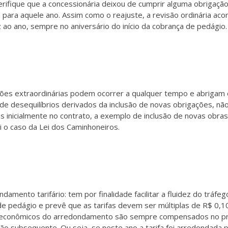
rifique que a concessionária deixou de cumprir alguma obrigaçã
 para aquele ano. Assim como o reajuste, a revisão ordinária aco
 ao ano, sempre no aniversário do início da cobrança de pedágio.
sões extraordinárias podem ocorrer a qualquer tempo e abrigam
 de desequilíbrios derivados da inclusão de novas obrigações, nã
s inicialmente no contrato, a exemplo de inclusão de novas obras
i o caso da Lei dos Caminhoneiros.
ndamento tarifário: tem por finalidade facilitar a fluidez do tráfeg
de pedágio e prevê que as tarifas devem ser múltiplas de R$ 0,1
 econômicos do arredondamento são sempre compensados no p
são subsequente. Ou seja, se neste ano a tarifa foi arredondada 