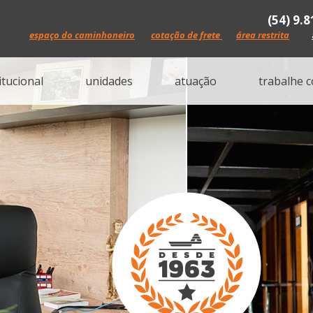
(54) 9.
espaço do caminhoneiro
cotação de frete
área restrita
itucional
unidades
atuação
trabalhe 