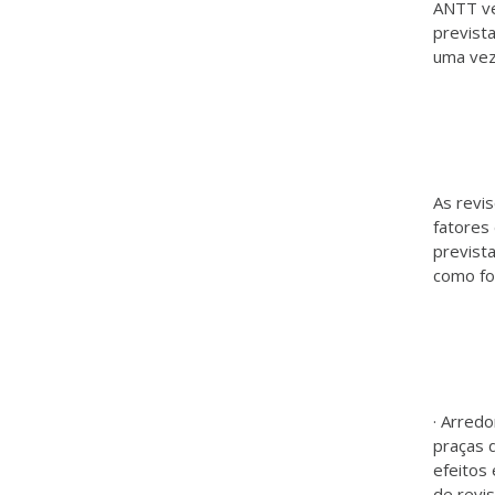
ANTT ve
prevista
uma vez
As revi
fatores
prevista
como fo
· Arredo
praças 
efeitos
de revi