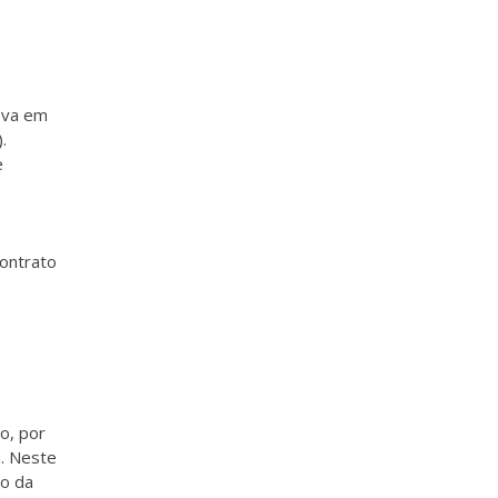
leva em
.
e
contrato
o, por
. Neste
ão da