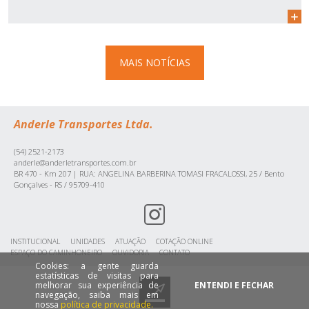
MAIS NOTÍCIAS
Anderle Transportes Ltda.
(54) 2521-2173
anderle@anderletransportes.com.br
BR 470 - Km 207 | RUA: ANGELINA BARBERINA TOMASI FRACALOSSI, 25 / Bento
Gonçalves - RS / 95709-410
INSTITUCIONAL
UNIDADES
ATUAÇÃO
COTAÇÃO ONLINE
ESPAÇO DO CAMINHONEIRO
OUVIDORIA
CONTATO
Cookies: a gente guarda
estatísticas de visitas para
melhorar sua experiência de
ENTENDI E FECHAR
navegação, saiba mais em
nossa
política de privacidade.