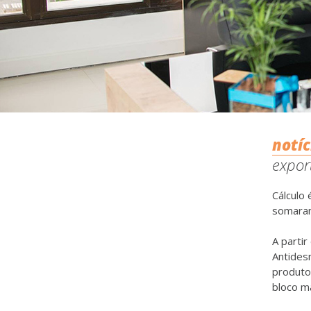
notíc
expor
Cálculo
somaram
A partir
Antides
produto
bloco m