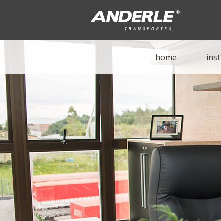
home
inst