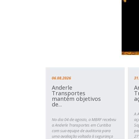
06.08.2026
31
Anderle
A
Transportes
T
mantém objetivos
a
de...
A 
No dia 04 de agosto, a MBRF recebeu
aç
a Anderle Transportes em Curitiba
Sa
com sua equipe de auditoria para
pe
uma avaliação voltada à segurança
27 