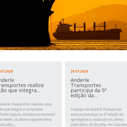
.07.2026
29.07.2026
nderle
Anderle
ransportes realiza
Transportes
ção que integra...
participa da 5ª
edição da...
Anderle Transportes realizou uma
ão que integra a campanha
A equipe da Anderle Transportes
frinha Segura, iniciativa promovida
marcou presença na 5ª edição da
la MBRF, na última segunda-feira,
Agrologística, realizada na última
de julho,...
sexta-feira, 24 de julho, em Cascave