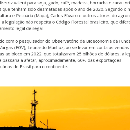
iretriz valerá para soja, gado, café, madeira, borracha e cacau o
s que tenham sido desmatadas após o ano de 2020. Segundo o m
cultura e Pecuária (Mapa), Carlos Fávaro e outros atores do agro
, a legislação não respeita o Código Florestal brasileiro, que difer
mento legal de ilegal.
do com o pesquisador do Observatório de Bioeconomia da Fund
 Vargas (FGV), Leonardo Munhoz, ao se levar em conta as vendas
ras ao bloco em 2022, que totalizaram 25 bilhões de dólares, a le
a passaria a afetar, aproximadamente, 60% das exportações
árias do Brasil para o continente.