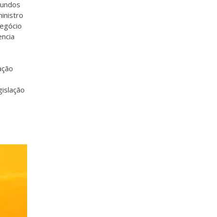
riundos
inistro
negócio
encia
ação
gislação