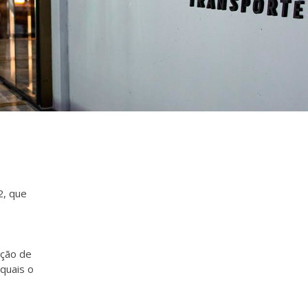
2, que
ação de
quais o