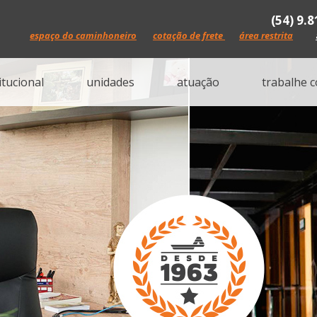
(54) 9.
espaço do caminhoneiro
cotação de frete
área restrita
itucional
unidades
atuação
trabalhe 