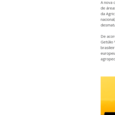
A nova d
de área
da Agri
nacional
desmata
De acor
Getúlio
brasilei
europei
agropecu