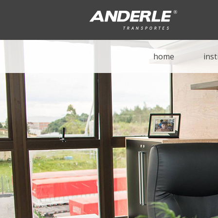
home
inst