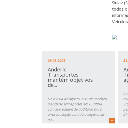
Siniav (
todos o
informa
Veículo
06.08.2026
31
Anderle
A
Transportes
T
mantém objetivos
a
de...
A 
No dia 04 de agosto, a MBRF recebeu
aç
a Anderle Transportes em Curitiba
Sa
com sua equipe de auditoria para
pe
uma avaliação voltada à segurança
27 
no...