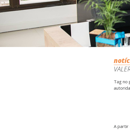
notíc
VALER
Tag no p
autorid
A partir