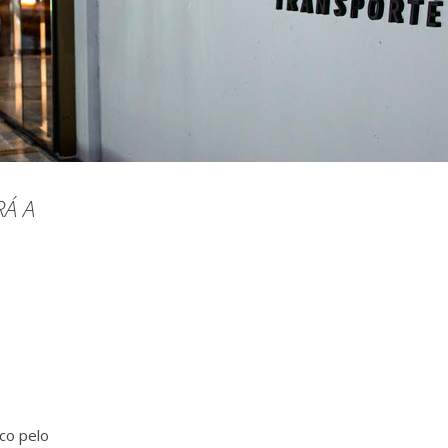
Á A
ico pelo