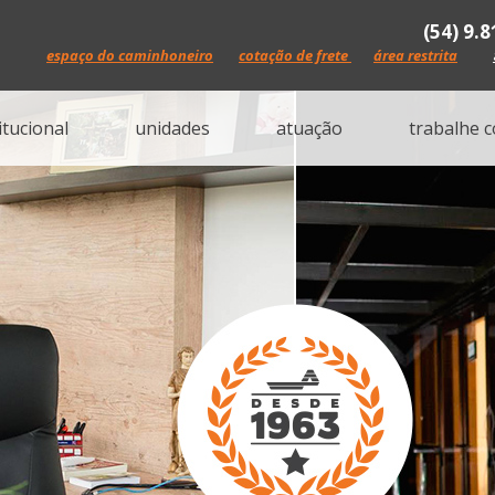
(54) 9.
espaço do caminhoneiro
cotação de frete
área restrita
itucional
unidades
atuação
trabalhe 