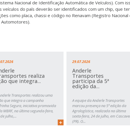
Sistema Nacional de Identificação Automática de Veículos). Com is
s veículos do país deverão ser identificados com um chip, que te
ções como placa, chassi e código no Renavam (Registro Nacional
s Automotores).
.07.2026
29.07.2026
nderle
Anderle
ransportes realiza
Transportes
ção que integra...
participa da 5ª
edição da...
Anderle Transportes realizou uma
ão que integra a campanha
A equipe da Anderle Transportes
frinha Segura, iniciativa promovida
marcou presença na 5ª edição da
la MBRF, na última segunda-feira,
Agrologística, realizada na última
de julho,...
sexta-feira, 24 de julho, em Cascave
(PR). O...