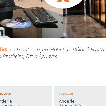
ias
Desvalorização Global do Dólar é Positiv
 Brasileiro, Diz a Agrinves
.07.2026
17.07.2026
nderle
Anderle
ransportes
Transportes