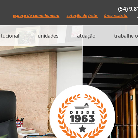
(54) 9.
espaço do caminhoneiro
cotação de frete
área restrita
itucional
unidades
atuação
trabalhe 