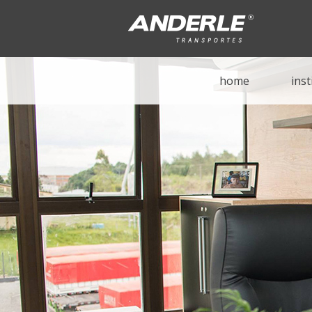
home
inst