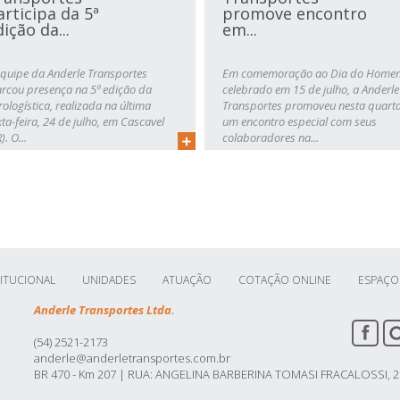
articipa da 5ª
promove encontro
ição da...
em...
equipe da Anderle Transportes
Em comemoração ao Dia do Home
rcou presença na 5ª edição da
celebrado em 15 de julho, a Anderle
rologística, realizada na última
Transportes promoveu nesta quart
xta-feira, 24 de julho, em Cascavel
um encontro especial com seus
). O...
colaboradores na...
TITUCIONAL
UNIDADES
ATUAÇÃO
COTAÇÃO ONLINE
ESPAÇO
Anderle Transportes Ltda.
(54) 2521-2173
anderle@anderletransportes.com.br
BR 470 - Km 207 | RUA: ANGELINA BARBERINA TOMASI FRACALOSSI, 25 