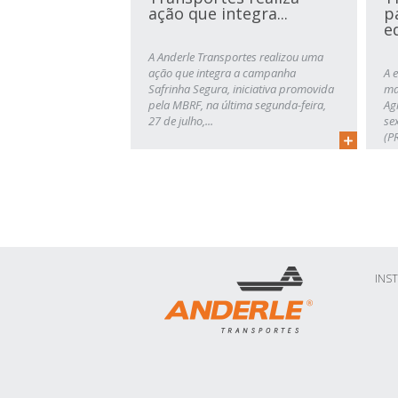
ação que integra...
p
ed
A Anderle Transportes realizou uma
ação que integra a campanha
A 
Safrinha Segura, iniciativa promovida
ma
pela MBRF, na última segunda-feira,
Ag
27 de julho,...
se
(PR
INS