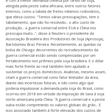
e com a menor demanda chinesa por farelo de soja,
atingida pela peste suína africana, entre outros fatores
internos, como a tabela de fretes mínimos rodoviários,
que eleva custos. “Temos várias preocupações, tem o
tabelamento, que não foi resolvido... o alto custo de
produção... a guerra comercial entre EUA e China nos
preocupa muito...”, disse à Reuters o presidente da
Associação Brasileira dos Produtores de Soja (Aprosoja),
Bartolomeu Braz Pereira. Recentemente, as quedas na
bolsa de Chicago decorrentes do recrudescimento da
guerra comercial estão sendo compensadas por um
fortalecimento nos prêmios pela soja brasileira. E o dólar
mais forte frente ao real também tem ajudado a
sustentar os preços domésticos. Analistas, mesmo assim,
citam a guerra comercial como fator limitador da área,
diante das incertezas futuras, e não como algo que
poderia impulsionar a demanda pela soja do Brasil, como
ocorreu em 2018 em virtude da imposição de taxa à soja
norte-americana pela China. “A guerra comercial e a peste
suína estão comprimindo os valores globais do grão... E
isso associado também à forte elevação dos custos de