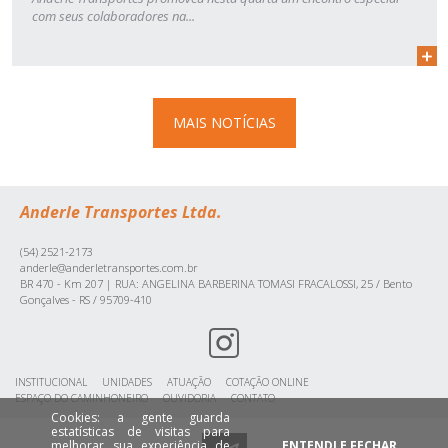
com seus colaboradores na...
MAIS NOTÍCIAS
Anderle Transportes Ltda.
(54) 2521-2173
anderle@anderletransportes.com.br
BR 470 - Km 207 | RUA: ANGELINA BARBERINA TOMASI FRACALOSSI, 25 / Bento
Gonçalves - RS / 95709-410
INSTITUCIONAL
UNIDADES
ATUAÇÃO
COTAÇÃO ONLINE
ESPAÇO DO CAMINHONEIRO
OUVIDORIA
CONTATO
Cookies: a gente guarda
estatísticas de visitas para
melhorar sua experiência de
ENTENDI E FECHAR