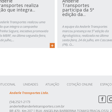
nderle
Anderle
ransportes realiza
Transportes
ção que integra...
participa da 5ª
edição da...
Anderle Transportes realizou uma
ão que integra a campanha
A equipe da Anderle Transportes
frinha Segura, iniciativa promovida
marcou presença na 5ª edição da
la MBRF, na última segunda-feira,
Agrologística, realizada na última
de julho,...
sexta-feira, 24 de julho, em Cascave
(PR). O...
TITUCIONAL
UNIDADES
ATUAÇÃO
COTAÇÃO ONLINE
ESPAÇO
Anderle Transportes Ltda.
(54) 2521-2173
anderle@anderletransportes.com.br
BR 470 - Km 207 | RUA: ANGELINA BARBERINA TOMASI FRACALOSSI, 25 