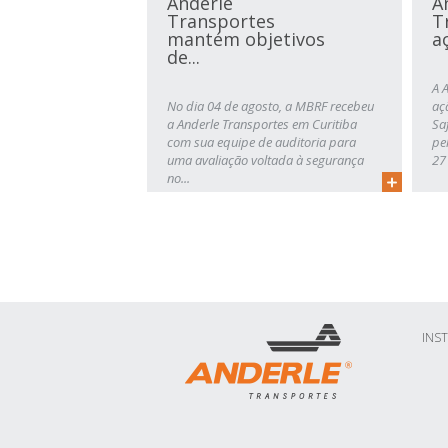
Anderle
A
Transportes
T
mantém objetivos
a
de...
A 
No dia 04 de agosto, a MBRF recebeu
aç
a Anderle Transportes em Curitiba
Sa
com sua equipe de auditoria para
pe
uma avaliação voltada à segurança
27 
no...
INS