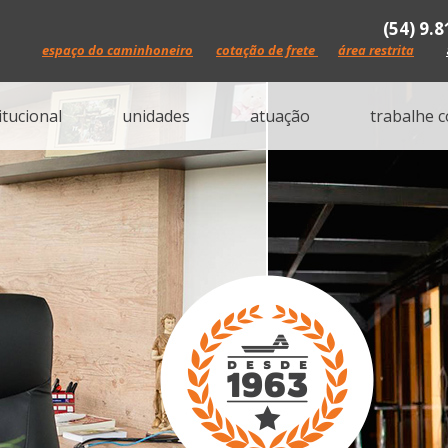
(54) 9.
espaço do caminhoneiro
cotação de frete
área restrita
itucional
unidades
atuação
trabalhe 