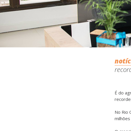
notíc
record
É do ag
recorde
No Rio 
milhões 