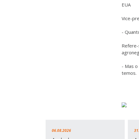
EUA
Vice-pr
- Quanto
Refere-
agronegó
- Mas o
temos.
06.08.2026
31