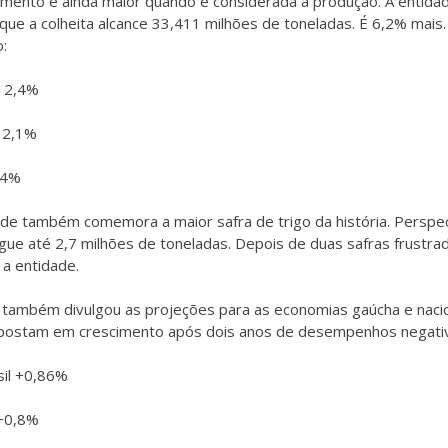
imento é ainda maior quando é considerada a produção. A entida
que a colheita alcance 33,411 milhões de toneladas. É 6,2% mais.
:
12,4%
12,1%
,4%
ade também comemora a maior safra de trigo da história. Perspe
gue até 2,7 milhões de toneladas. Depois de duas safras frustra
 a entidade.
l também divulgou as projeções para as economias gaúcha e naci
postam em crescimento após dois anos de desempenhos negati
sil +0,86%
+0,8%