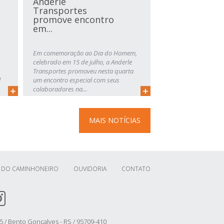
Anderle
Transportes
promove encontro
em...
Em comemoração ao Dia do Homem,
celebrado em 15 de julho, a Anderle
Transportes promoveu nesta quarta
l
um encontro especial com seus
colaboradores na...
MAIS NOTÍCIAS
 DO CAMINHONEIRO
OUVIDORIA
CONTATO
/ Bento Gonçalves - RS / 95709-410