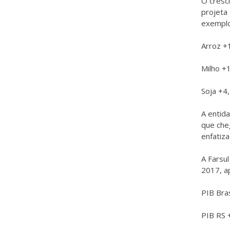
O cresc
projeta 
exemplo
Arroz +
Milho +
Soja +4
A entid
que che
enfatiza
A Farsu
2017, a
PIB Bra
PIB RS 