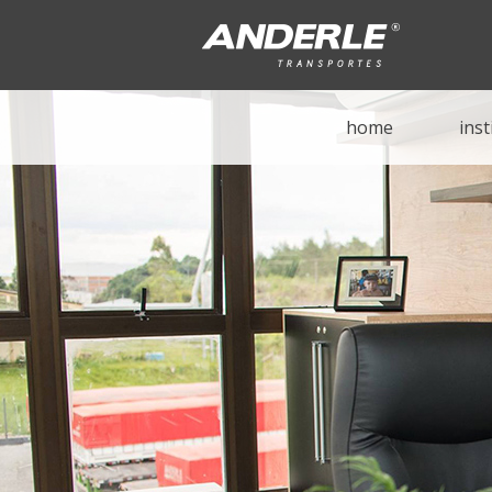
home
inst