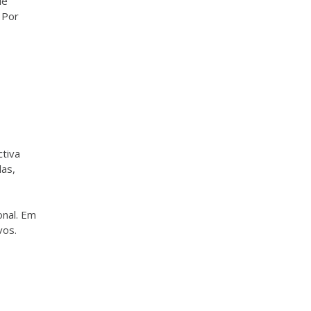
de
 Por
ctiva
das,
onal. Em
vos.