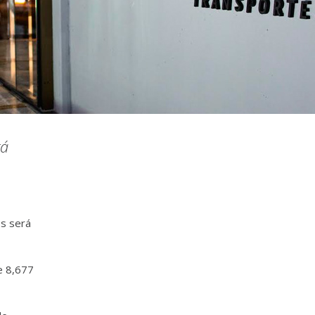
rá
os será
e 8,677