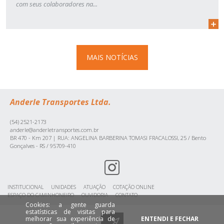
com seus colaboradores na...
MAIS NOTÍCIAS
Anderle Transportes Ltda.
(54) 2521-2173
anderle@anderletransportes.com.br
BR 470 - Km 207 | RUA: ANGELINA BARBERINA TOMASI FRACALOSSI, 25 / Bento
Gonçalves - RS / 95709-410
INSTITUCIONAL
UNIDADES
ATUAÇÃO
COTAÇÃO ONLINE
ESPAÇO DO CAMINHONEIRO
OUVIDORIA
CONTATO
Cookies: a gente guarda
estatísticas de visitas para
melhorar sua experiência de
ENTENDI E FECHAR